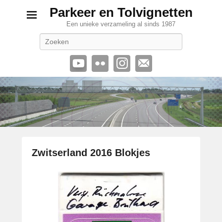
Parkeer en Tolvignetten
Een unieke verzameling al sinds 1987
Zoeken
Zwitserland 2016 Blokjes
G
e
p
l
a
a