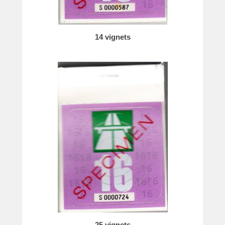
e
14 vignets
25 vignets