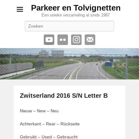
Parkeer en Tolvignetten
Een unieke verzameling al sinds 1987
Zoeken
Zwitserland 2016 S/N Letter B
G
Nieuw – New – Neu
e
p
Achterkant – Rear – Rückseite
l
a
Gebruikt – Used – Gebraucht
a