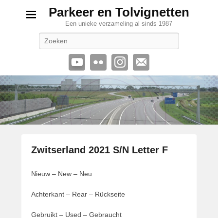
Parkeer en Tolvignetten
Een unieke verzameling al sinds 1987
Zoeken
Zwitserland 2021 S/N Letter F
G
Nieuw – New – Neu
e
p
Achterkant – Rear – Rückseite
l
a
Gebruikt – Used – Gebraucht
a