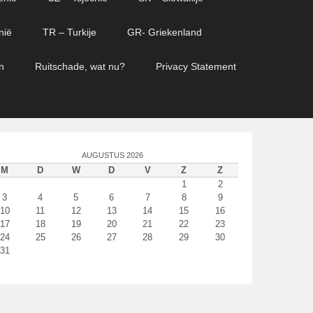
nië
TR – Turkije
GR- Griekenland
n
Ruitschade, wat nu?
Privacy Statement
AUGUSTUS 2026
M
D
W
D
V
Z
Z
1
2
3
4
5
6
7
8
9
10
11
12
13
14
15
16
17
18
19
20
21
22
23
24
25
26
27
28
29
30
31