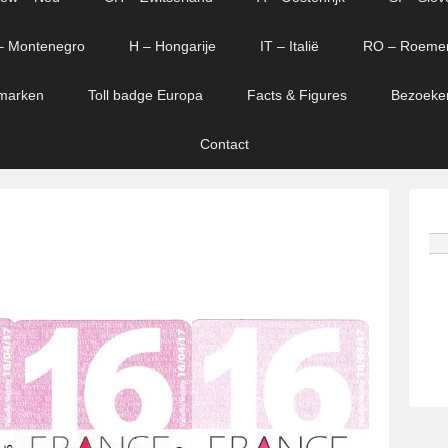
– Montenegro
H – Hongarije
IT – Italië
RO – Roeme
marken
Toll badge Europa
Facts & Figures
Bezoeke
Contact