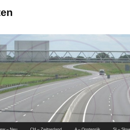
ten
New – Neu
CH – Zwitserland
A – Oostenrijk
SI – Slov