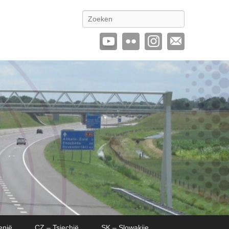
Zoeken
enië
CZ – Tsjechië
SK – Slowakije