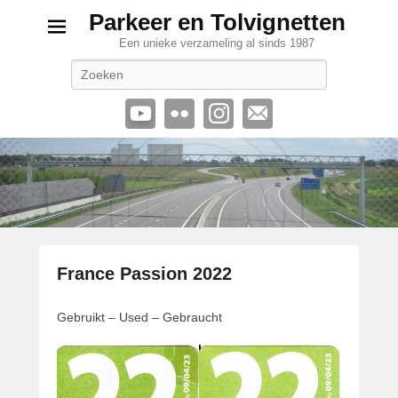
Parkeer en Tolvignetten
Een unieke verzameling al sinds 1987
Zoeken
France Passion 2022
G
Gebruikt – Used – Gebraucht
e
p
l
a
a