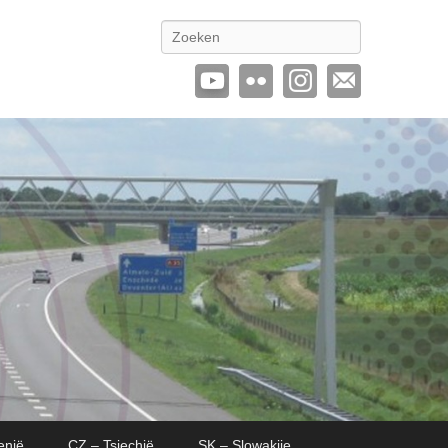
Zoeken
enië
CZ – Tsjechië
SK – Slowakije