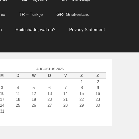
nië
TR – Turkije
GR- Griekenland
n
Ruitschade, wat nu?
Privacy Statement
AUGUSTUS 2026
M
D
W
D
V
Z
Z
1
2
3
4
5
6
7
8
9
10
11
12
13
14
15
16
17
18
19
20
21
22
23
24
25
26
27
28
29
30
31