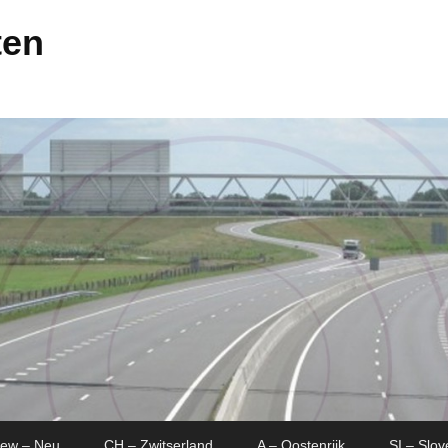
ten
New – Neu
CH – Zwitserland
A – Oostenrijk
SI – Slov