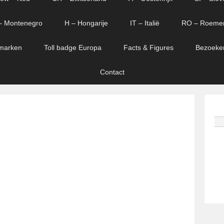
– Montenegro
H – Hongarije
IT – Italië
RO – Roeme
marken
Toll badge Europa
Facts & Figures
Bezoeke
Contact