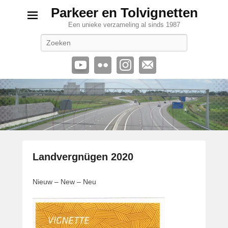
Parkeer en Tolvignetten
Een unieke verzameling al sinds 1987
Zoeken
Landvergnügen 2020
G
Nieuw – New – Neu
e
p
l
a
a