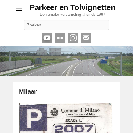
Parkeer en Tolvignetten
Een unieke verzameling al sinds 1987
Zoeken
Milaan
G
e
p
l
a
a