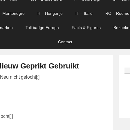
– Montenegro
H – Hongarije
IT – Italië
RO – Roeme
marken
Toll badge Europa
Facts & Figures
Bezoeke
Contact
ieuw Geprikt Gebruikt
Neu nicht gelocht[:]
ocht[:]