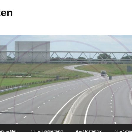
ten
New – Neu
CH – Zwitserland
A – Oostenrijk
SI – Slov