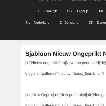
menu
verder
verder
naar
naar
F – Frankrijk
BG – Bulgarije
ME 
primaire
secundaire
content
content
NL – Nederland
D -Duitsland
DK – Dene
Sjabloon Nieuw Ongeprikt N
G
[:nl]Nieuw ongeprikt[:en]New non perforated[:de]
e
[ngg src=”galleries” display=”basic_thumbnail”]
p
l
a
a
[:en]New Geprikt[:en]New perforated[:de]Neu gel
t
s
[ngg src=”galleries” display=”basic_thumbnail”]