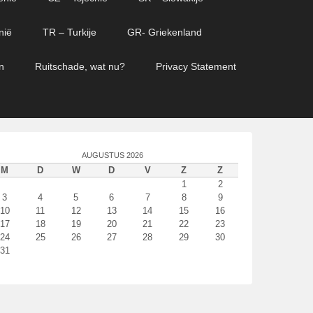
nië
TR – Turkije
GR- Griekenland
n
Ruitschade, wat nu?
Privacy Statement
AUGUSTUS 2026
M
D
W
D
V
Z
Z
1
2
3
4
5
6
7
8
9
10
11
12
13
14
15
16
17
18
19
20
21
22
23
24
25
26
27
28
29
30
31