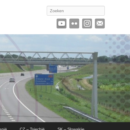
Zoeken
enië
CZ – Tsjechië
SK – Slowakije