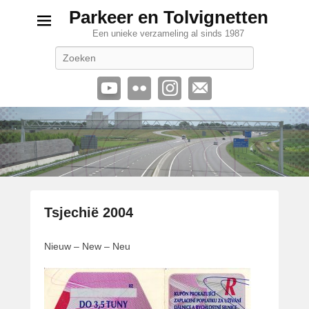
Parkeer en Tolvignetten
Een unieke verzameling al sinds 1987
Zoeken
Tsjechië 2004
G
Nieuw – New – Neu
e
p
l
a
a