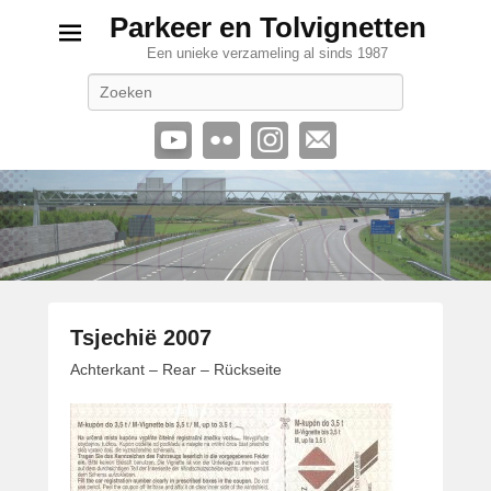
Parkeer en Tolvignetten
Een unieke verzameling al sinds 1987
Zoeken
Tsjechië 2007
G
Achterkant – Rear – Rückseite
e
p
l
a
a