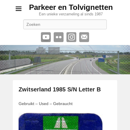
Parkeer en Tolvignetten
Een unieke verzameling al sinds 1987
Zoeken
Zwitserland 1985 S/N Letter B
G
Gebruikt – Used – Gebraucht
e
p
l
a
a