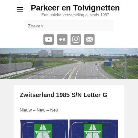
Parkeer en Tolvignetten
Een unieke verzameling al sinds 1987
Zoeken
Zwitserland 1985 S/N Letter G
G
Nieuw – New – Neu
e
p
l
a
a