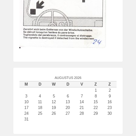
o
o
r
P
a
t
r
i
c
k
v
a
AUGUSTUS 2026
n
M
D
W
D
V
Z
Z
1
2
d
3
4
5
6
7
8
9
e
10
11
12
13
14
15
16
r
17
18
19
20
21
22
23
W
24
25
26
27
28
29
30
o
31
u
d