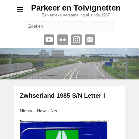
Parkeer en Tolvignetten
Een unieke verzameling al sinds 1987
Zoeken
Zwitserland 1985 S/N Letter I
G
Nieuw – New – Neu
e
p
l
a
a