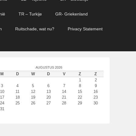
nië
TR – Turkije
GR- Griekenland
n
Ruitschade, wat nu?
Privacy Statement
AUGUSTUS 2026
M
D
W
D
V
Z
Z
1
2
3
4
5
6
7
8
9
10
11
12
13
14
15
16
17
18
19
20
21
22
23
24
25
26
27
28
29
30
31