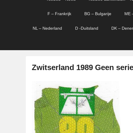
menu
verder
verder
naar
naar
F – Frankrijk
BG – Bulgarije
ME 
primaire
secundaire
content
content
NL – Nederland
D -Duitsland
DK – Dene
Zwitserland 1989 Geen ser
G
e
p
l
a
a
t
s