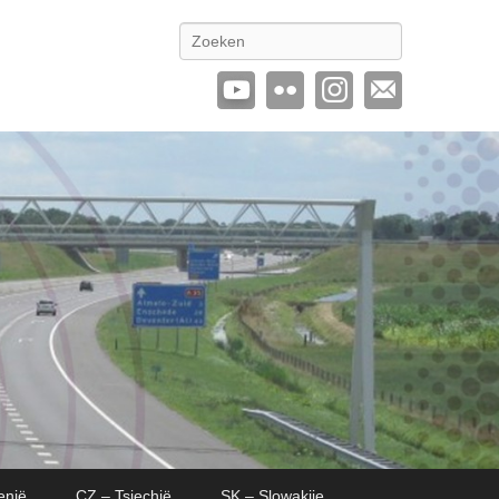
Zoeken
enië
CZ – Tsjechië
SK – Slowakije