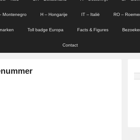
– Montenegro
H – Hongarije
IT – Italië
RO – Roeme
marken
Toll badge Europa
Facts & Figures
Bezoeke
Contact
ienummer