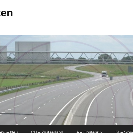
ten
New – Neu
CH – Zwitserland
A – Oostenrijk
SI – Slov