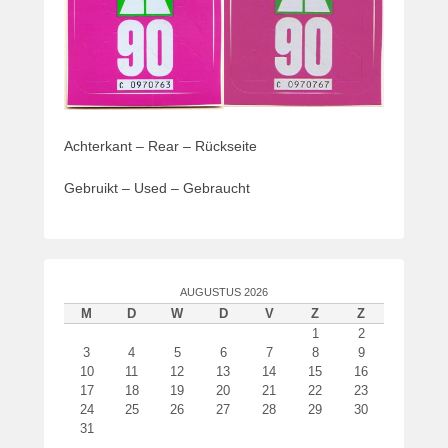
t
s
t
o
p
2
Achterkant – Rear – Rückseite
1
a
Gebruikt – Used – Gebraucht
u
g
u
s
t
AUGUSTUS 2026
u
M
D
W
D
V
Z
Z
s
1
2
2
3
4
5
6
7
8
9
10
11
12
13
14
15
16
0
17
18
19
20
21
22
23
1
24
25
26
27
28
29
30
8
31
d