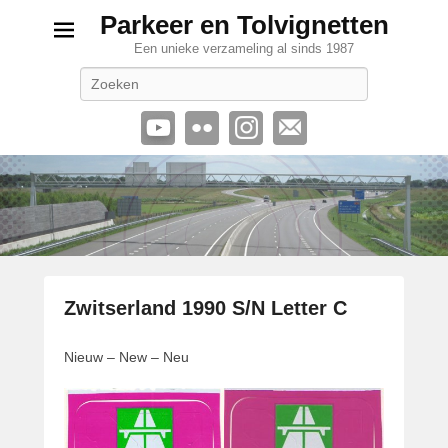
Parkeer en Tolvignetten
Een unieke verzameling al sinds 1987
Zoeken
Zwitserland 1990 S/N Letter C
G
Nieuw – New – Neu
e
p
l
a
a