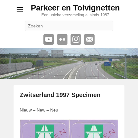
Parkeer en Tolvignetten
Een unieke verzameling al sinds 1987
Zoeken
Zwitserland 1997 Specimen
G
Nieuw – New – Neu
e
p
l
a
a