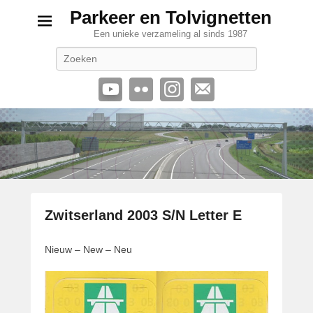
Parkeer en Tolvignetten
Een unieke verzameling al sinds 1987
Zoeken
Zwitserland 2003 S/N Letter E
G
Nieuw – New – Neu
e
p
l
a
a