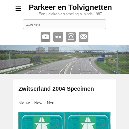
Parkeer en Tolvignetten
Een unieke verzameling al sinds 1987
Zoeken
Zwitserland 2004 Specimen
G
Nieuw – New – Neu
e
p
l
a
a