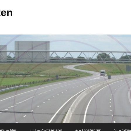
ten
New – Neu
CH – Zwitserland
A – Oostenrijk
SI – Slov