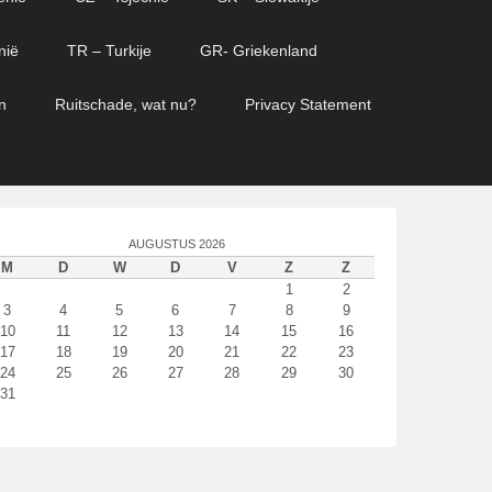
nië
TR – Turkije
GR- Griekenland
n
Ruitschade, wat nu?
Privacy Statement
AUGUSTUS 2026
M
D
W
D
V
Z
Z
1
2
3
4
5
6
7
8
9
10
11
12
13
14
15
16
17
18
19
20
21
22
23
24
25
26
27
28
29
30
31