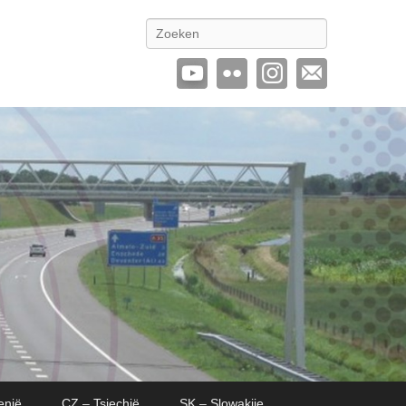
Zoeken
enië
CZ – Tsjechië
SK – Slowakije