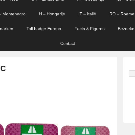
– Montenegro
H – Hongarije
IT – Italië
RO – Roeme
marken
Toll badge Europa
Facts & Figures
Bezoeke
Contact
 C