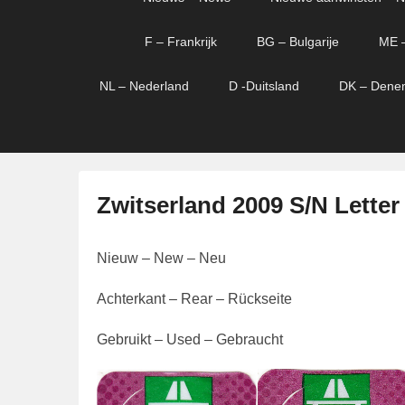
menu
verder
verder
naar
naar
F – Frankrijk
BG – Bulgarije
ME 
primaire
secundaire
content
content
NL – Nederland
D -Duitsland
DK – Dene
Zwitserland 2009 S/N Letter
G
Nieuw – New – Neu
e
p
Achterkant – Rear – Rückseite
l
a
Gebruikt – Used – Gebraucht
a
t
s