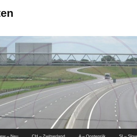
ten
New – Neu
CH – Zwitserland
A – Oostenrijk
SI – Slov