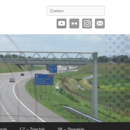
Zoeken
enië
CZ – Tsjechië
SK – Slowakije