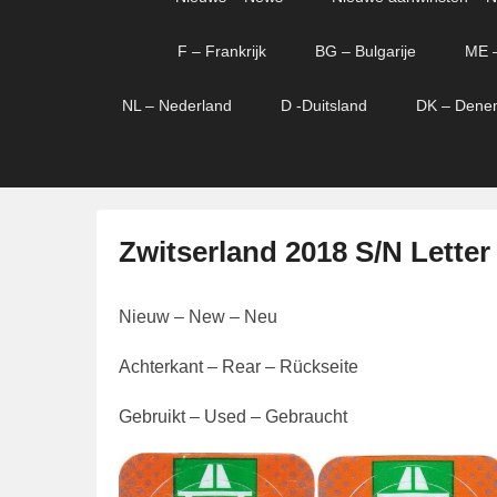
menu
verder
verder
naar
naar
F – Frankrijk
BG – Bulgarije
ME 
primaire
secundaire
content
content
NL – Nederland
D -Duitsland
DK – Dene
Zwitserland 2018 S/N Letter
G
Nieuw – New – Neu
e
p
Achterkant – Rear – Rückseite
l
a
Gebruikt – Used – Gebraucht
a
t
s