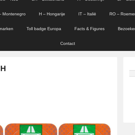
– Montenegro
H – Hongarije
IT – Italië
RO – Roeme
marken
Toll badge Europa
Facts & Figures
Bezoeke
Contact
 H