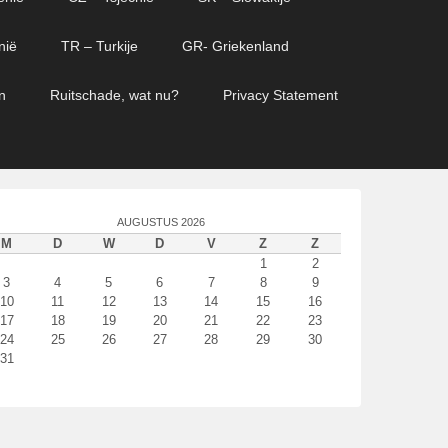
nië
TR – Turkije
GR- Griekenland
n
Ruitschade, wat nu?
Privacy Statement
AUGUSTUS 2026
M
D
W
D
V
Z
Z
1
2
3
4
5
6
7
8
9
10
11
12
13
14
15
16
17
18
19
20
21
22
23
24
25
26
27
28
29
30
31