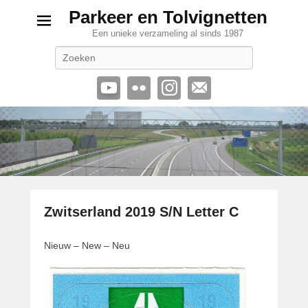
Parkeer en Tolvignetten
Een unieke verzameling al sinds 1987
Zoeken
Zwitserland 2019 S/N Letter C
G
Nieuw – New – Neu
e
p
l
a
a