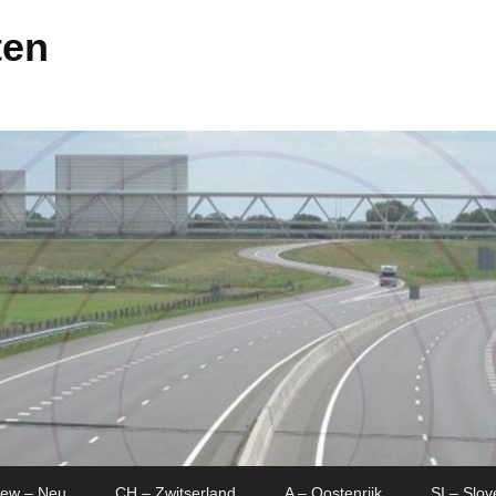
ten
New – Neu
CH – Zwitserland
A – Oostenrijk
SI – Slov