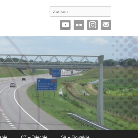
Zoeken
enië
CZ – Tsjechië
SK – Slowakije