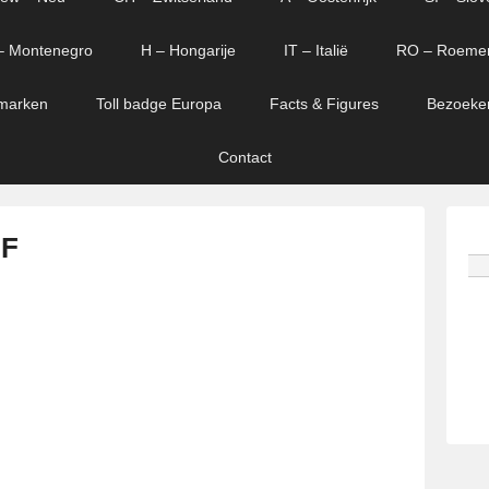
– Montenegro
H – Hongarije
IT – Italië
RO – Roeme
marken
Toll badge Europa
Facts & Figures
Bezoeke
Contact
 F