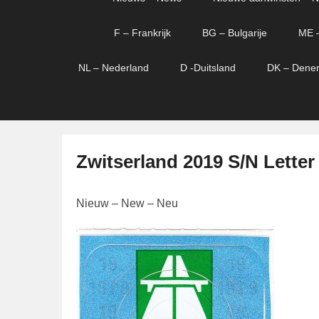
menu
verder
verder
naar
naar
F – Frankrijk
BG – Bulgarije
ME 
primaire
secundaire
content
content
NL – Nederland
D -Duitsland
DK – Dene
Zwitserland 2019 S/N Letter
G
Nieuw – New – Neu
e
p
l
a
a
t
s