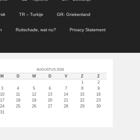
nië
TR – Turkije
GR- Griekenland
n
Ruitschade, wat nu?
Privacy Statement
AUGUSTUS 2026
M
D
W
D
V
Z
Z
1
2
3
4
5
6
7
8
9
10
11
12
13
14
15
16
17
18
19
20
21
22
23
24
25
26
27
28
29
30
31