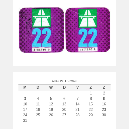
t
s
t
o
p
1
1
o
k
t
o
b
AUGUSTUS 2026
e
M
D
W
D
V
Z
Z
r
1
2
2
3
4
5
6
7
8
9
0
10
11
12
13
14
15
16
2
17
18
19
20
21
22
23
1
24
25
26
27
28
29
30
d
31
o