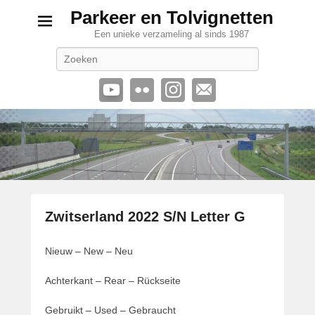
Parkeer en Tolvignetten
Een unieke verzameling al sinds 1987
Zoeken
Zwitserland 2022 S/N Letter G
G
Nieuw – New – Neu
e
p
Achterkant – Rear – Rückseite
l
a
Gebruikt – Used – Gebraucht
a