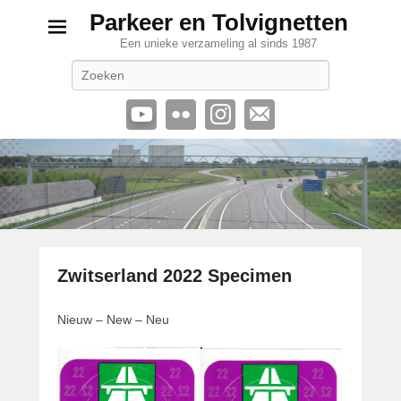
Parkeer en Tolvignetten
Een unieke verzameling al sinds 1987
Zoeken
Zwitserland 2022 Specimen
G
Nieuw – New – Neu
e
p
l
a
a