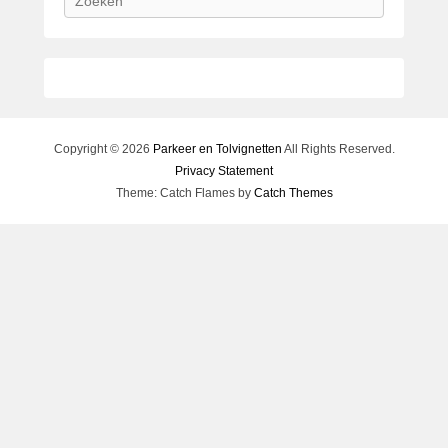
o
e
k
e
n
Copyright © 2026
Parkeer en Tolvignetten
All Rights Reserved.
Privacy Statement
Theme: Catch Flames by
Catch Themes