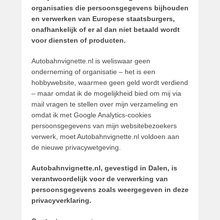
organisaties die persoonsgegevens bijhouden
t
en verwerken van Europese staatsburgers,
s
onafhankelijk of er al dan niet betaald wordt
t
voor diensten of producten.
o
p
Autobahnvignette.nl is weliswaar geen
2
onderneming of organisatie – het is een
0
hobbywebsite, waarmee geen geld wordt verdiend
j
– maar omdat ik de mogelijkheid bied om mij via
u
mail vragen te stellen over mijn verzameling en
l
omdat ik met Google Analytics-cookies
i
persoonsgegevens van mijn websitebezoekers
2
verwerk, moet Autobahnvignette.nl voldoen aan
0
de nieuwe privacywetgeving.
1
8
Autobahnvignette.nl, gevestigd in Dalen, is
d
verantwoordelijk voor de verwerking van
o
persoonsgegevens zoals weergegeven in deze
o
privacyverklaring.
r
P