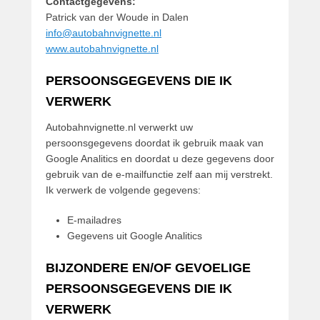
Contactgegevens:
a
Patrick van der Woude in Dalen
t
info@autobahnvignette.nl
r
www.autobahnvignette.nl
i
c
PERSOONSGEGEVENS DIE IK
k
VERWERK
v
a
Autobahnvignette.nl verwerkt uw
n
persoonsgegevens doordat ik gebruik maak van
d
Google Analitics en doordat u deze gegevens door
e
gebruik van de e-mailfunctie zelf aan mij verstrekt.
r
Ik verwerk de volgende gegevens:
W
o
E-mailadres
u
Gegevens uit Google Analitics
d
e
BIJZONDERE EN/OF GEVOELIGE
PERSOONSGEGEVENS DIE IK
VERWERK