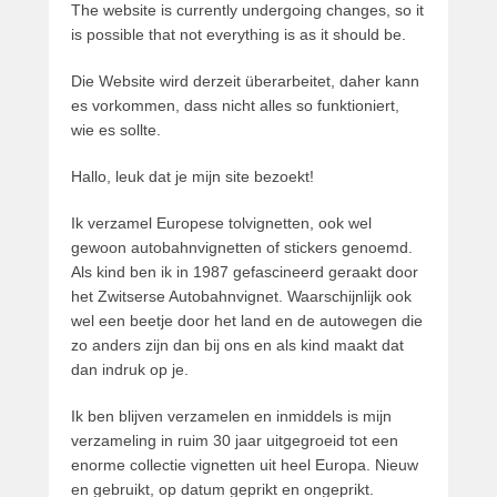
The website is currently undergoing changes, so it
P
is possible that not everything is as it should be.
a
t
Die Website wird derzeit überarbeitet, daher kann
r
es vorkommen, dass nicht alles so funktioniert,
i
wie es sollte.
c
k
Hallo, leuk dat je mijn site bezoekt!
v
a
Ik verzamel Europese tolvignetten, ook wel
n
gewoon autobahnvignetten of stickers genoemd.
d
Als kind ben ik in 1987 gefascineerd geraakt door
e
het Zwitserse Autobahnvignet. Waarschijnlijk ook
r
wel een beetje door het land en de autowegen die
W
zo anders zijn dan bij ons en als kind maakt dat
o
dan indruk op je.
u
d
Ik ben blijven verzamelen en inmiddels is mijn
e
verzameling in ruim 30 jaar uitgegroeid tot een
enorme collectie vignetten uit heel Europa. Nieuw
en gebruikt, op datum geprikt en ongeprikt.