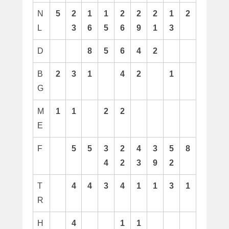
N
5
2
1
1
2
2
2
1
2
L
3
6
5
6
9
1
3
D
8
5
6
4
2
B
2
3
1
4
2
1
G
M
1
1
2
2
E
F
5
5
3
2
4
3
5
8
4
2
3
9
2
T
4
4
3
4
1
1
3
1
R
H
4
1
1