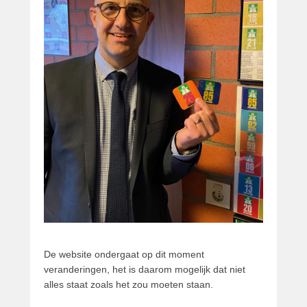
t
s
t
o
p
2
8
a
p
r
i
l
2
0
1
6
De website ondergaat op dit moment
d
veranderingen, het is daarom mogelijk dat niet
o
alles staat zoals het zou moeten staan.
o
r