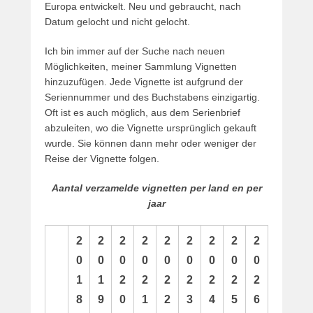
Europa entwickelt. Neu und gebraucht, nach
Datum gelocht und nicht gelocht.
Ich bin immer auf der Suche nach neuen
Möglichkeiten, meiner Sammlung Vignetten
hinzuzufügen. Jede Vignette ist aufgrund der
Seriennummer und des Buchstabens einzigartig.
Oft ist es auch möglich, aus dem Serienbrief
abzuleiten, wo die Vignette ursprünglich gekauft
wurde. Sie können dann mehr oder weniger der
Reise der Vignette folgen.
Aantal verzamelde vignetten per land en per
jaar
2
2
2
2
2
2
2
2
2
0
0
0
0
0
0
0
0
0
1
1
2
2
2
2
2
2
2
8
9
0
1
2
3
4
5
6