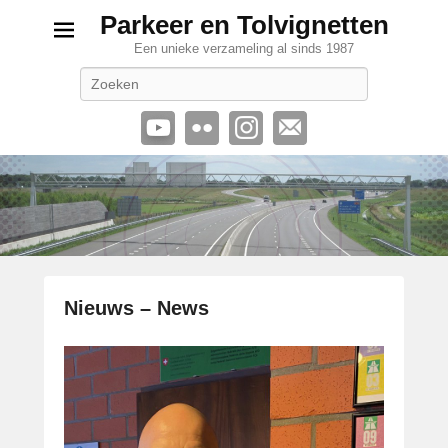
Parkeer en Tolvignetten
Een unieke verzameling al sinds 1987
Zoeken
Nieuws – News
G
e
p
l
a
a