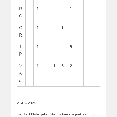
R
1
1
O
G
1
1
R
J
1
5
P
V
1
1
5
2
A
E
24-02-2026
Het 12000ste gebruikte Zwitsers vignet aan mijn