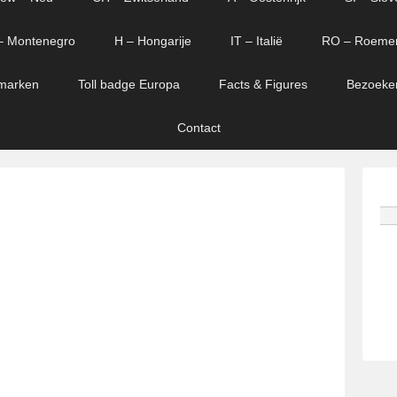
– Montenegro
H – Hongarije
IT – Italië
RO – Roeme
marken
Toll badge Europa
Facts & Figures
Bezoeke
Contact