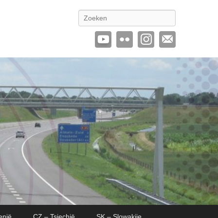
Zoeken
enië
CZ – Tsjechië
SK – Slowakije