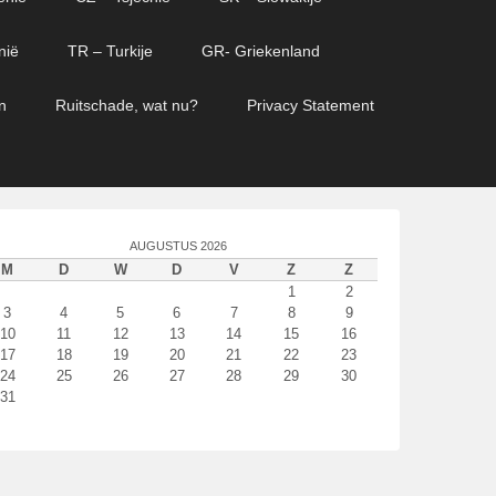
nië
TR – Turkije
GR- Griekenland
n
Ruitschade, wat nu?
Privacy Statement
AUGUSTUS 2026
M
D
W
D
V
Z
Z
1
2
3
4
5
6
7
8
9
10
11
12
13
14
15
16
17
18
19
20
21
22
23
24
25
26
27
28
29
30
31