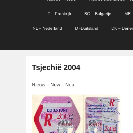
menu
verder
verder
naar
naar
F – Frankrijk
BG – Bulgarije
ME 
primaire
secundaire
content
content
NL – Nederland
D -Duitsland
DK – Dene
Tsjechië 2004
G
Nieuw – New – Neu
e
p
l
a
a
t
s