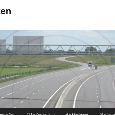
ten
New – Neu
CH – Zwitserland
A – Oostenrijk
SI – Slov