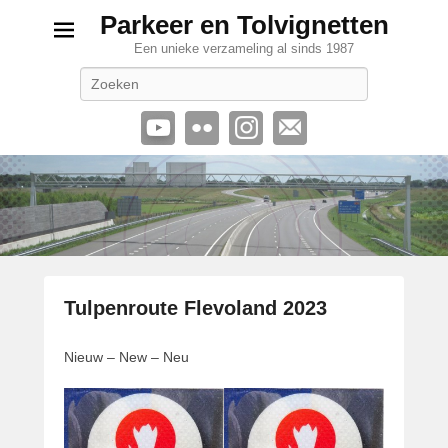
Parkeer en Tolvignetten
Een unieke verzameling al sinds 1987
Zoeken
Tulpenroute Flevoland 2023
G
Nieuw – New – Neu
e
p
l
a
a