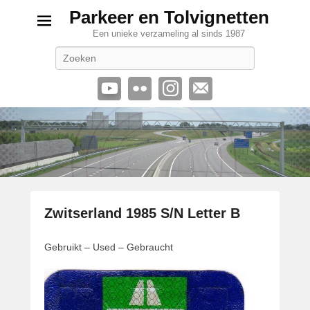
Parkeer en Tolvignetten
Een unieke verzameling al sinds 1987
Zoeken
Zwitserland 1985 S/N Letter B
G
Gebruikt – Used – Gebraucht
e
p
l
a
a