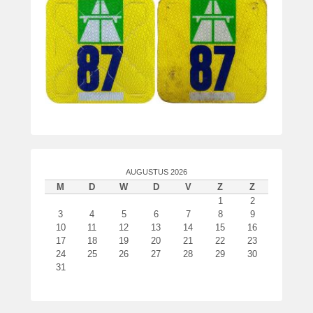
e
AUGUSTUS 2026
M
D
W
D
V
Z
Z
1
2
3
4
5
6
7
8
9
10
11
12
13
14
15
16
17
18
19
20
21
22
23
24
25
26
27
28
29
30
31