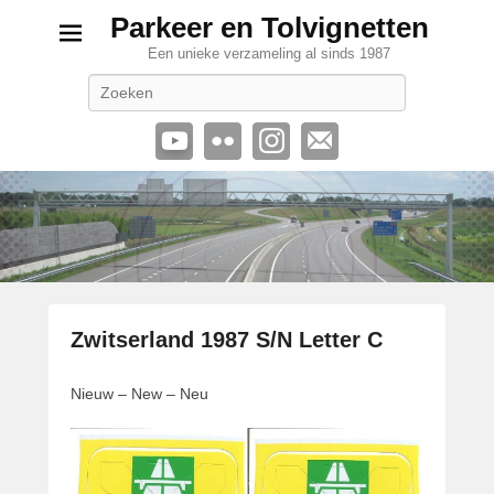
Parkeer en Tolvignetten
Een unieke verzameling al sinds 1987
Zoeken
Zwitserland 1987 S/N Letter C
G
Nieuw – New – Neu
e
p
l
a
a