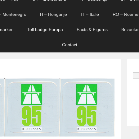
– Montenegro
H – Hongarije
IT – Italië
RO – Roeme
marken
Toll badge Europa
Facts & Figures
Bezoeke
Contact