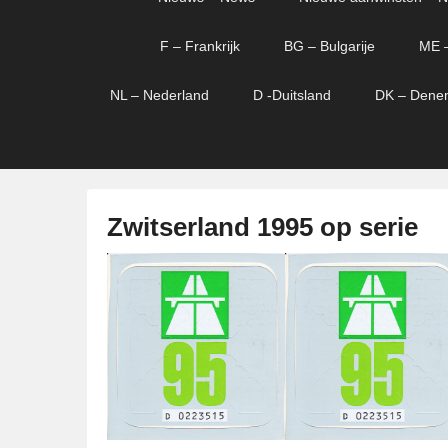
menu
verder
verder
naar
naar
F – Frankrijk
BG – Bulgarije
ME 
primaire
secundaire
content
content
NL – Nederland
D -Duitsland
DK – Dene
Zwitserland 1995 op serie
G
e
p
l
a
a
t
s