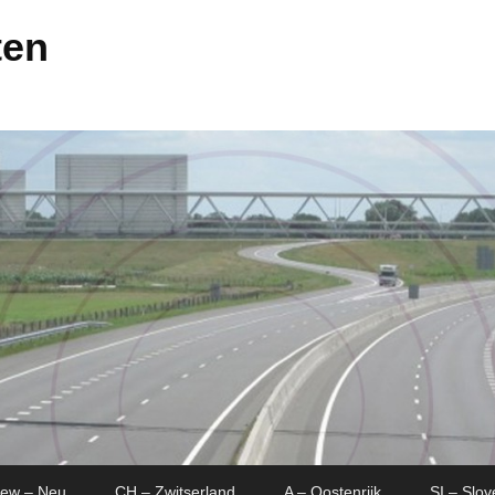
ten
New – Neu
CH – Zwitserland
A – Oostenrijk
SI – Slov