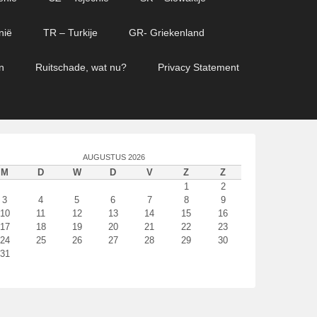
nië
TR – Turkije
GR- Griekenland
n
Ruitschade, wat nu?
Privacy Statement
AUGUSTUS 2026
M
D
W
D
V
Z
Z
1
2
3
4
5
6
7
8
9
10
11
12
13
14
15
16
17
18
19
20
21
22
23
24
25
26
27
28
29
30
31