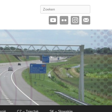
Zoeken
enië
CZ – Tsjechië
SK – Slowakije