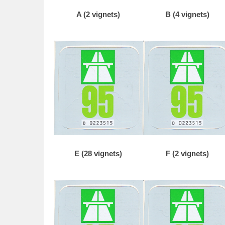
t
A (2 vignets)
B (4 vignets)
o
p
1
4
o
k
t
o
b
e
r
E (28 vignets)
F (2 vignets)
2
0
1
8
d
o