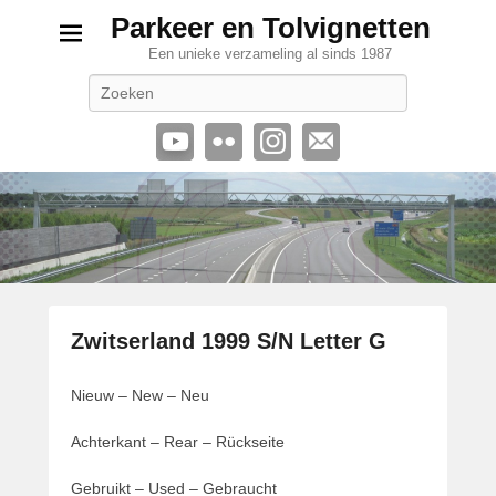
Parkeer en Tolvignetten
Een unieke verzameling al sinds 1987
Zoeken
Zwitserland 1999 S/N Letter G
G
Nieuw – New – Neu
e
p
Achterkant – Rear – Rückseite
l
a
Gebruikt – Used – Gebraucht
a