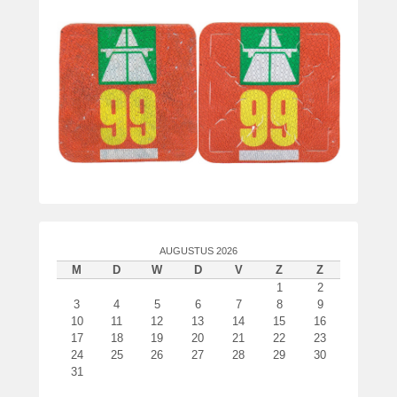
t
s
t
o
p
7
j
u
l
i
2
0
AUGUSTUS 2026
2
M
D
W
D
V
Z
Z
2
1
2
d
3
4
5
6
7
8
9
o
10
11
12
13
14
15
16
o
17
18
19
20
21
22
23
r
24
25
26
27
28
29
30
P
31
a