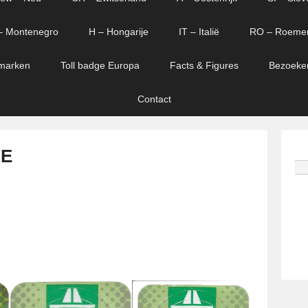
– Montenegro
H – Hongarije
IT – Italië
RO – Roeme
marken
Toll badge Europa
Facts & Figures
Bezoeke
Contact
 E