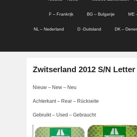
menu
verder
verder
naar
naar
F – Frankrijk
BG – Bulgarije
ME 
primaire
secundaire
content
content
NL – Nederland
D -Duitsland
DK – Dene
Zwitserland 2012 S/N Letter
G
Nieuw – New – Neu
e
p
Achterkant – Rear – Rückseite
l
a
Gebruikt – Used – Gebraucht
a
t
s