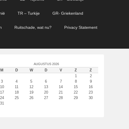
nië
TR – Turkije
GR- Griekenland
n
Ruitschade, wat nu?
Privacy Statement
AUGUSTUS 2026
M
D
W
D
V
Z
Z
1
2
3
4
5
6
7
8
9
10
11
12
13
14
15
16
17
18
19
20
21
22
23
24
25
26
27
28
29
30
31