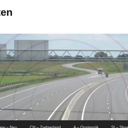
ten
New – Neu
CH – Zwitserland
A – Oostenrijk
SI – Slov