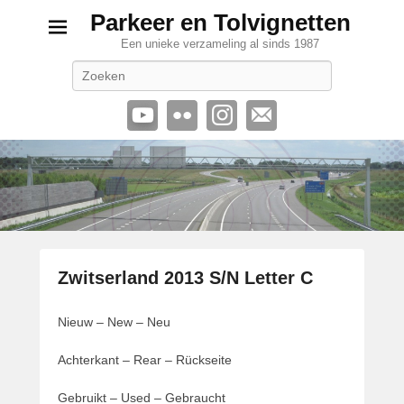
Parkeer en Tolvignetten
Een unieke verzameling al sinds 1987
Zoeken
Zwitserland 2013 S/N Letter C
G
Nieuw – New – Neu
e
p
Achterkant – Rear – Rückseite
l
a
Gebruikt – Used – Gebraucht
a