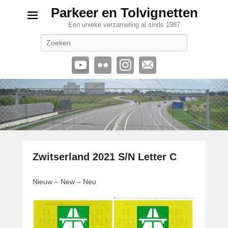
Parkeer en Tolvignetten
Een unieke verzameling al sinds 1987
Zoeken
Zwitserland 2021 S/N Letter C
G
Nieuw – New – Neu
e
p
l
a
a