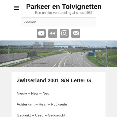
Parkeer en Tolvignetten
Een unieke verzameling al sinds 1987
Zoeken
Zwitserland 2001 S/N Letter G
G
Nieuw – New – Neu
e
p
Achterkant – Rear – Rückseite
l
a
Gebruikt – Used – Gebraucht
a