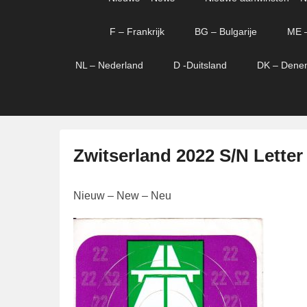
menu
verder
verder
naar
naar
F – Frankrijk
BG – Bulgarije
ME 
primaire
secundaire
content
content
NL – Nederland
D -Duitsland
DK – Dene
Zwitserland 2022 S/N Letter
G
Nieuw – New – Neu
e
p
l
a
a
t
s