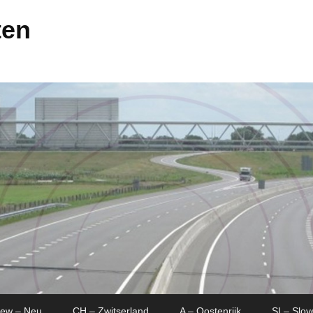
ten
New – Neu
CH – Zwitserland
A – Oostenrijk
SI – Slov