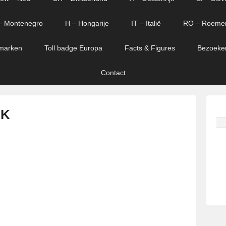
– Montenegro
H – Hongarije
IT – Italië
RO – Roeme
marken
Toll badge Europa
Facts & Figures
Bezoeke
Contact
 K