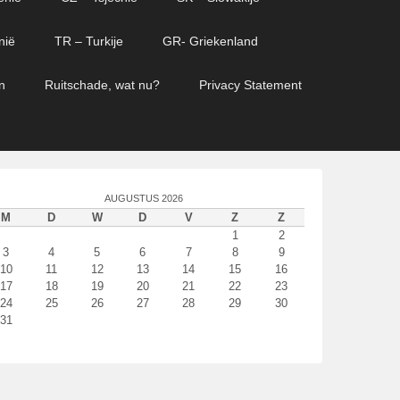
nië
TR – Turkije
GR- Griekenland
n
Ruitschade, wat nu?
Privacy Statement
AUGUSTUS 2026
M
D
W
D
V
Z
Z
1
2
3
4
5
6
7
8
9
10
11
12
13
14
15
16
17
18
19
20
21
22
23
24
25
26
27
28
29
30
31