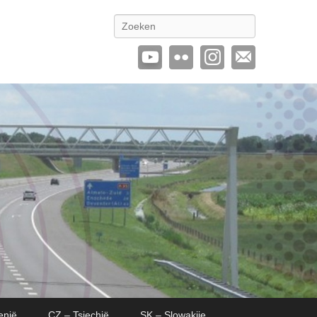
Zoeken
enië
CZ – Tsjechië
SK – Slowakije