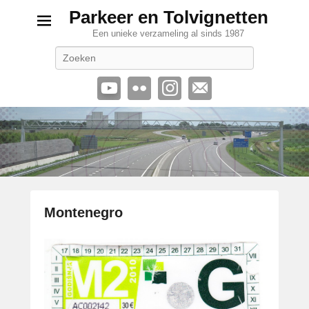
Parkeer en Tolvignetten
Een unieke verzameling al sinds 1987
Zoeken
Montenegro
G
e
p
l
a
a