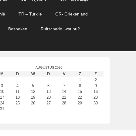
nië
TR – Turkije
GR- Griekenland
Bezoeken
Ruitschade, wat nu?
AUGUSTUS 2026
M
D
W
D
V
Z
Z
1
2
3
4
5
6
7
8
9
10
11
12
13
14
15
16
17
18
19
20
21
22
23
24
25
26
27
28
29
30
31