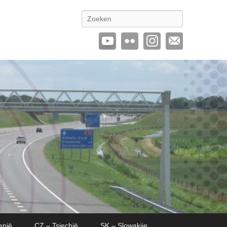
Zoeken
enië
CZ – Tsjechië
SK – Slowakije