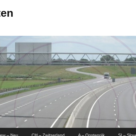
ten
New – Neu
CH – Zwitserland
A – Oostenrijk
SI – Slov