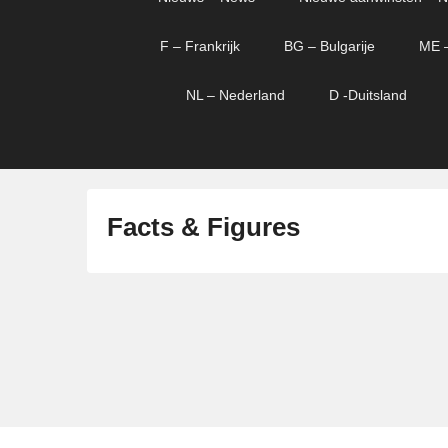
menu
verder
verder
naar
naar
F – Frankrijk
BG – Bulgarije
ME 
primaire
secundaire
content
content
NL – Nederland
D -Duitsland
Facts & Figures
G
e
p
l
a
a
t
s