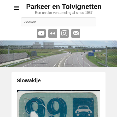
Parkeer en Tolvignetten
Een unieke verzameling al sinds 1987
Zoeken
Slowakije
G
e
p
l
a
a