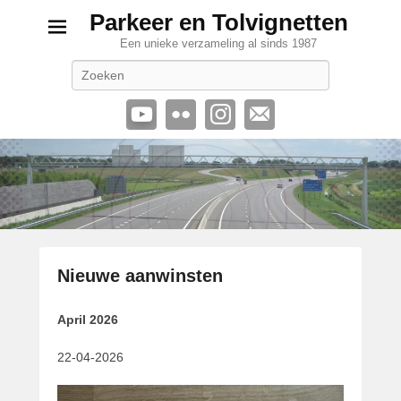
Parkeer en Tolvignetten
Een unieke verzameling al sinds 1987
Zoeken
Nieuwe aanwinsten
G
April 2026
e
p
22-04-2026
l
a
a