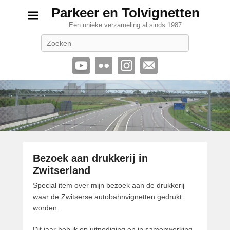
Parkeer en Tolvignetten
Een unieke verzameling al sinds 1987
Zoeken
Bezoek aan drukkerij in
Zwitserland
G
Special item over mijn bezoek aan de drukkerij
e
waar de Zwitserse autobahnvignetten gedrukt
p
worden.
l
Dit jaar heb ik op uitnodiging en in samenwerking