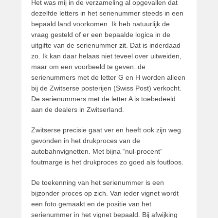
Het was mij in de verzameling al opgevallen dat
a
dezelfde letters in het serienummer steeds in een
t
bepaald land voorkomen. Ik heb natuurlijk de
r
vraag gesteld of er een bepaalde logica in de
i
uitgifte van de serienummer zit. Dat is inderdaad
c
zo. Ik kan daar helaas niet teveel over uitweiden,
k
maar om een voorbeeld te geven: de
v
serienummers met de letter G en H worden alleen
a
bij de Zwitserse posterijen (Swiss Post) verkocht.
n
De serienummers met de letter A is toebedeeld
d
aan de dealers in Zwitserland.
e
r
Zwitserse precisie gaat ver en heeft ook zijn weg
W
gevonden in het drukproces van de
o
autobahnvignetten. Met bijna “nul-procent”
u
foutmarge is het drukproces zo goed als foutloos.
d
e
De toekenning van het serienummer is een
bijzonder proces op zich. Van ieder vignet wordt
een foto gemaakt en de positie van het
serienummer in het vignet bepaald. Bij afwijking