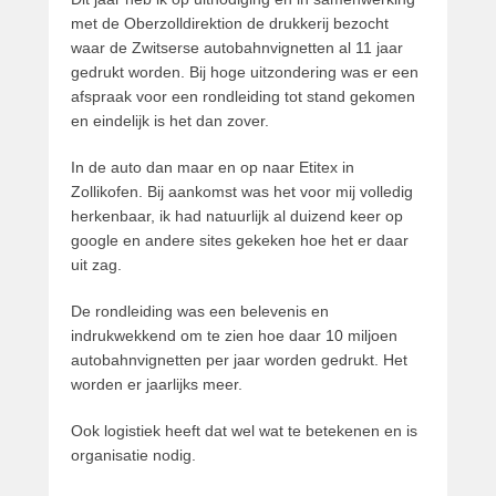
a
met de Oberzolldirektion de drukkerij bezocht
a
waar de Zwitserse autobahnvignetten al 11 jaar
t
gedrukt worden. Bij hoge uitzondering was er een
s
afspraak voor een rondleiding tot stand gekomen
t
en eindelijk is het dan zover.
o
p
In de auto dan maar en op naar Etitex in
2
Zollikofen. Bij aankomst was het voor mij volledig
j
herkenbaar, ik had natuurlijk al duizend keer op
u
google en andere sites gekeken hoe het er daar
n
uit zag.
i
2
De rondleiding was een belevenis en
0
indrukwekkend om te zien hoe daar 10 miljoen
1
autobahnvignetten per jaar worden gedrukt. Het
7
worden er jaarlijks meer.
d
o
Ook logistiek heeft dat wel wat te betekenen en is
o
organisatie nodig.
r
P