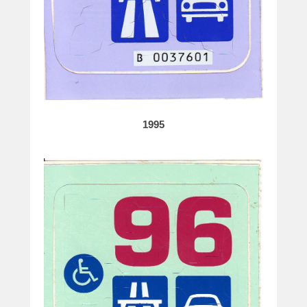
e
1995