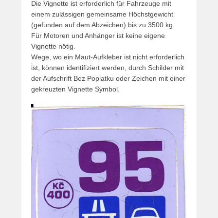
Die Vignette ist erforderlich für Fahrzeuge mit
o
einem zulässigen gemeinsame Höchstgewicht
o
(gefunden auf dem Abzeichen) bis zu 3500 kg.
r
Für Motoren und Anhänger ist keine eigene
P
Vignette nötig.
a
Wege, wo ein Maut-Aufkleber ist nicht erforderlich
t
ist, können identifiziert werden, durch Schilder mit
r
der Aufschrift Bez Poplatku oder Zeichen mit einer
i
gekreuzten Vignette Symbol.
c
k
v
a
n
d
e
r
W
o
u
d