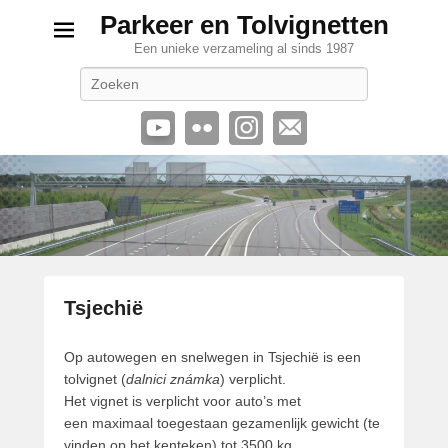
Parkeer en Tolvignetten
Een unieke verzameling al sinds 1987
Zoeken
Tsjechië
G
Op autowegen en snelwegen in Tsjechië is een
e
tolvignet (
dalnici známka
) verplicht.
p
Het vignet is verplicht voor auto’s met
l
een maximaal toegestaan gezamenlijk gewicht (te
a
vinden op het kenteken) tot 3500 kg.
a