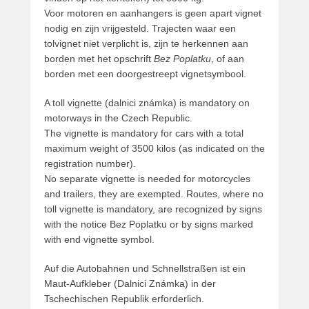
Voor motoren en aanhangers is geen apart vignet
t
nodig en zijn vrijgesteld. Trajecten waar een
s
tolvignet niet verplicht is, zijn te herkennen aan
t
borden met het opschrift
Bez Poplatku
, of aan
o
borden met een doorgestreept vignetsymbool.
p
2
A toll vignette (dalnici známka) is mandatory on
1
motorways in the Czech Republic.
f
The vignette is mandatory for cars with a total
e
maximum weight of 3500 kilos (as indicated on the
b
registration number).
r
No separate vignette is needed for motorcycles
u
and trailers, they are exempted. Routes, where no
a
toll vignette is mandatory, are recognized by signs
r
with the notice Bez Poplatku or by signs marked
i
with end vignette symbol.
2
0
Auf die Autobahnen und Schnellstraßen ist ein
1
Maut-Aufkleber (Dalnici Známka) in der
5
Tschechischen Republik erforderlich.
d