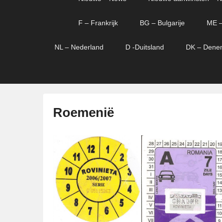
menu
verder
verder
naar
naar
F – Frankrijk
BG – Bulgarije
ME –
primaire
secundaire
content
content
NL – Nederland
D -Duitsland
DK – Dene
Roemenië
G
e
p
l
a
a
t
s