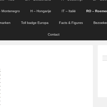
 Montenegro
H – Hongarije
IT – Italië
RO – Roeme
marken
Toll badge Europa
Facts & Figures
Bezoeke
Contact