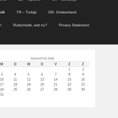
nië
TR – Turkije
GR- Griekenland
n
Ruitschade, wat nu?
Privacy Statement
AUGUSTUS 2026
M
D
W
D
V
Z
Z
1
2
3
4
5
6
7
8
9
10
11
12
13
14
15
16
17
18
19
20
21
22
23
24
25
26
27
28
29
30
31