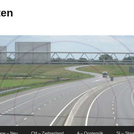
ten
New – Neu
CH – Zwitserland
A – Oostenrijk
SI – Slov