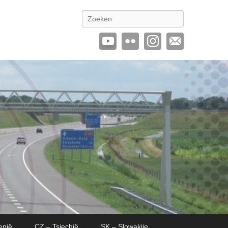
Zoeken
enië
CZ – Tsjechië
SK – Slowakije