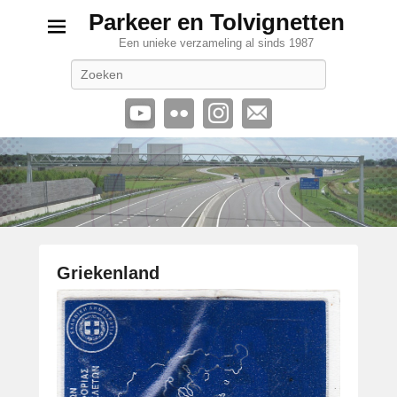
Parkeer en Tolvignetten
Een unieke verzameling al sinds 1987
Zoeken
Griekenland
G
e
p
l
a
a