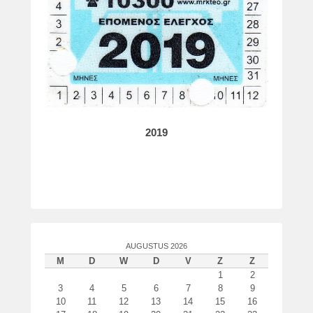
o
r
P
a
t
r
i
c
k
2019
v
a
n
d
e
r
W
AUGUSTUS 2026
o
M
D
W
D
V
Z
Z
u
1
2
d
3
4
5
6
7
8
9
e
10
11
12
13
14
15
16