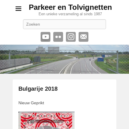
Parkeer en Tolvignetten
Een unieke verzameling al sinds 1987
Zoeken
Bulgarije 2018
G
Nieuw Geprikt
e
p
l
a
a