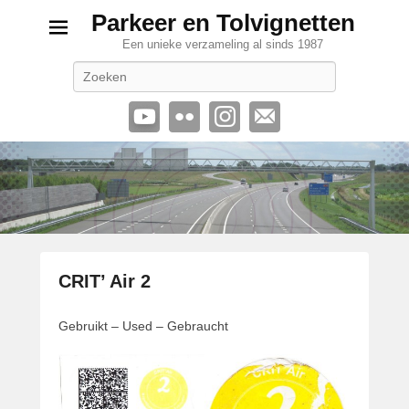
Parkeer en Tolvignetten
Een unieke verzameling al sinds 1987
Zoeken
CRIT’ Air 2
G
Gebruikt – Used – Gebraucht
e
p
l
a
a