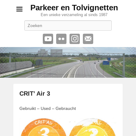
Parkeer en Tolvignetten
Een unieke verzameling al sinds 1987
Zoeken
CRIT’ Air 3
G
Gebruikt – Used – Gebraucht
e
p
l
a
a